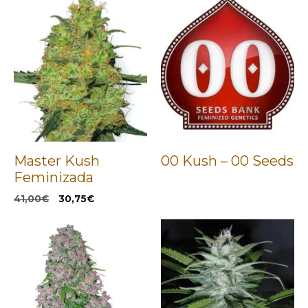
Master Kush
00 Kush – 00 Seeds
Feminizada
El
El
41,00
€
30,75
€
precio
precio
original
actual
era:
es:
41,00€.
30,75€.