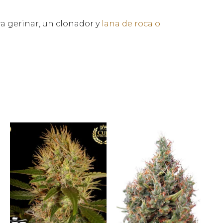
ara gerinar, un clonador y
lana de roca o