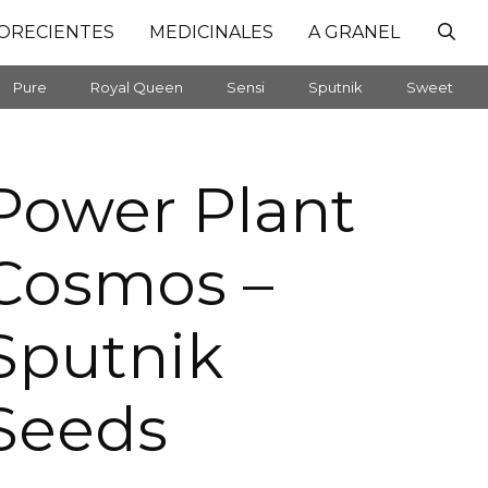
ORECIENTES
MEDICINALES
A GRANEL
Pure
Royal Queen
Sensi
Sputnik
Sweet
Power Plant
Cosmos –
Sputnik
Seeds