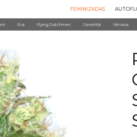
FEMINIZADAS
AUTOFL
fem
Eva
Flying Dutchmen
Genehtik
Nirvana