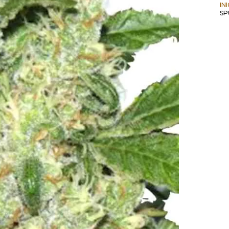
IN
SP