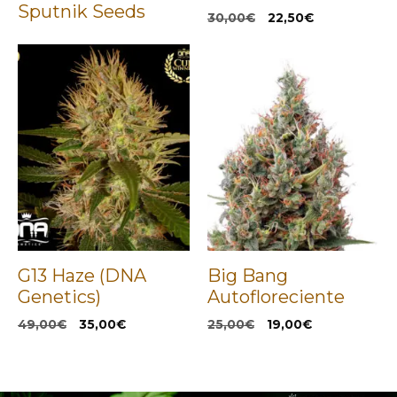
Sputnik Seeds
El
El
30,00
€
22,50
€
precio
precio
original
actual
era:
es:
30,00€.
22,50€.
G13 Haze (DNA
Big Bang
Genetics)
Autofloreciente
El
El
El
El
49,00
€
35,00
€
25,00
€
19,00
€
precio
precio
precio
precio
original
actual
original
actual
era:
es:
era:
es:
49,00€.
35,00€.
25,00€.
19,00€.