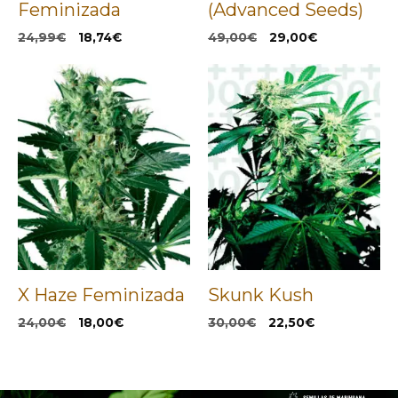
Feminizada
(Advanced Seeds)
El
El
El
El
24,99
€
18,74
€
49,00
€
29,00
€
precio
precio
precio
precio
original
actual
original
actual
era:
es:
era:
es:
24,99€.
18,74€.
49,00€.
29,00€.
X Haze Feminizada
Skunk Kush
El
El
El
El
24,00
€
18,00
€
30,00
€
22,50
€
precio
precio
precio
precio
original
actual
original
actual
era:
es:
era:
es:
24,00€.
18,00€.
30,00€.
22,50€.