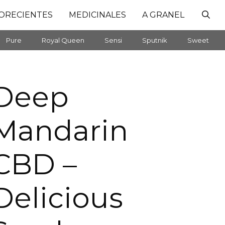
ORECIENTES
MEDICINALES
A GRANEL
Pure
Royal Queen
Sensi
Sputnik
Sweet
Deep
Mandarin
CBD –
Delicious