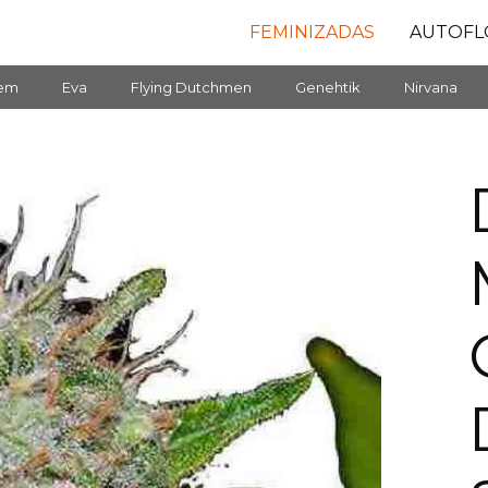
FEMINIZADAS
AUTOFL
fem
Eva
Flying Dutchmen
Genehtik
Nirvana