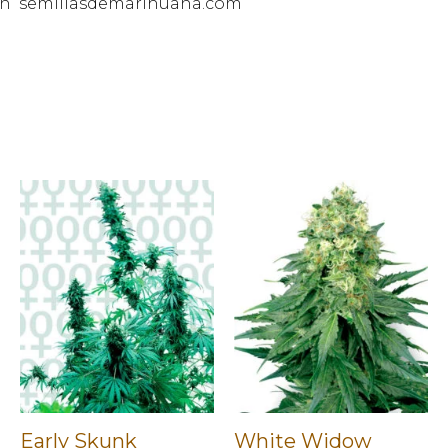
, en semillasdemarihuana.com
Early Skunk
White Widow