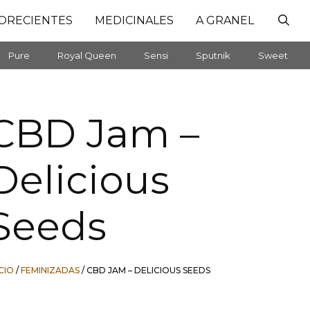
ORECIENTES
MEDICINALES
A GRANEL
Pure
Royal Queen
Sensi
Sputnik
Sweet
CBD Jam –
Delicious
Seeds
ICIO
/
FEMINIZADAS
/ CBD JAM – DELICIOUS SEEDS