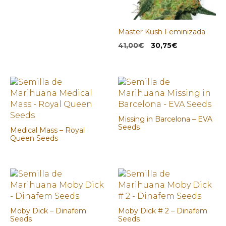
Master Kush Feminizada
El
El
41,00
€
30,75
€
precio
precio
original
actual
era:
es:
41,00€.
30,75€.
Missing in Barcelona – EVA
Seeds
Medical Mass – Royal
Queen Seeds
Moby Dick – Dinafem
Moby Dick # 2 – Dinafem
Seeds
Seeds