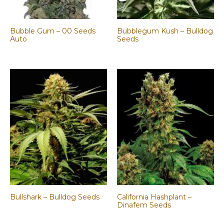
Bubble Gum – 00 Seeds
Bubblegum Kush – Bulldog
Auto
Seeds
Bullshark – Bulldog Seeds
California Hashplant –
Dinafem Seeds