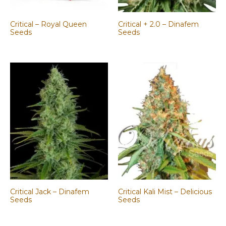
Critical – Royal Queen
Critical + 2.0 – Dinafem
Seeds
Seeds
Critical Jack – Dinafem
Critical Kali Mist – Delicious
Seeds
Seeds