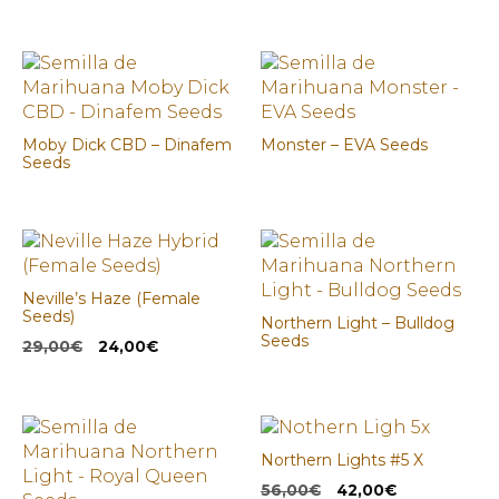
Moby Dick CBD – Dinafem
Monster – EVA Seeds
Seeds
Neville’s Haze (Female
Seeds)
Northern Light – Bulldog
Seeds
El
El
29,00
€
24,00
€
precio
precio
original
actual
era:
es:
29,00€.
24,00€.
Northern Lights #5 X
El
El
56,00
€
42,00
€