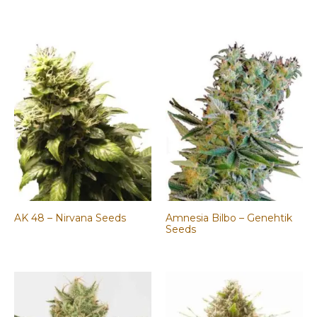
precio
precio
original
actual
era:
es:
44,00€.
30,00€.
AK 48 – Nirvana Seeds
Amnesia Bilbo – Genehtik
Seeds