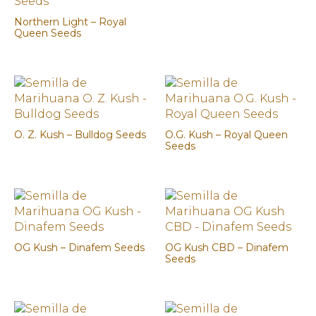
precio
precio
original
actual
Northern Light – Royal
Queen Seeds
era:
es:
56,00€.
42,00€.
O. Z. Kush – Bulldog Seeds
O.G. Kush – Royal Queen
Seeds
OG Kush – Dinafem Seeds
OG Kush CBD – Dinafem
Seeds