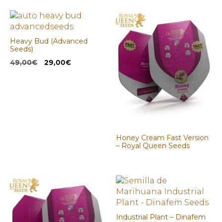
Heavy Bud (Advanced
Seeds)
El
El
49,00
€
29,00
€
precio
precio
original
actual
era:
es:
49,00€.
29,00€.
Honey Cream Fast Version
– Royal Queen Seeds
Industrial Plant – Dinafem