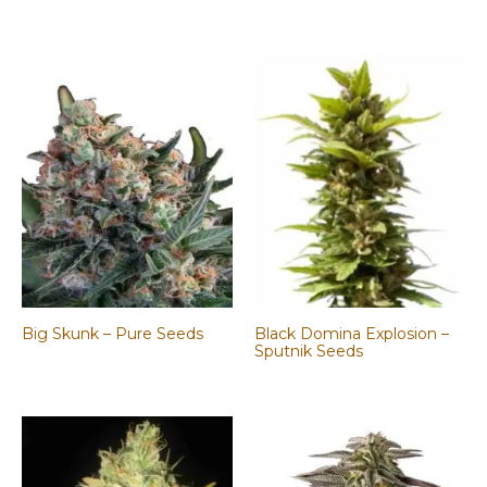
precio
precio
original
actual
era:
es:
25,00€.
19,00€.
Big Skunk – Pure Seeds
Black Domina Explosion –
Sputnik Seeds