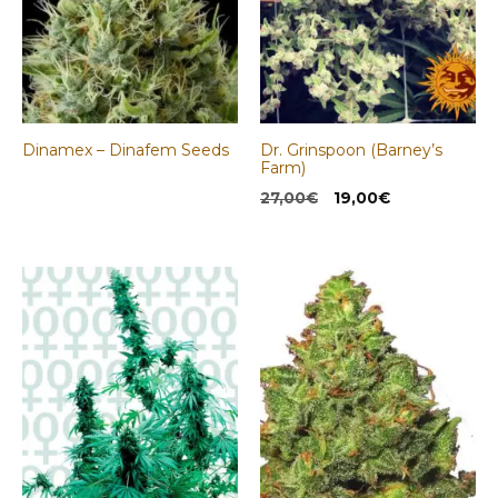
Dinamex – Dinafem Seeds
Dr. Grinspoon (Barney’s
Farm)
El
El
27,00
€
19,00
€
precio
precio
original
actual
era:
es:
27,00€.
19,00€.