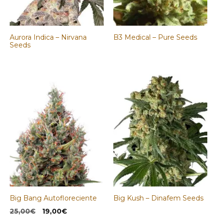
Aurora Indica – Nirvana
B3 Medical – Pure Seeds
Seeds
Big Bang Autofloreciente
Big Kush – Dinafem Seeds
El
El
25,00
€
19,00
€