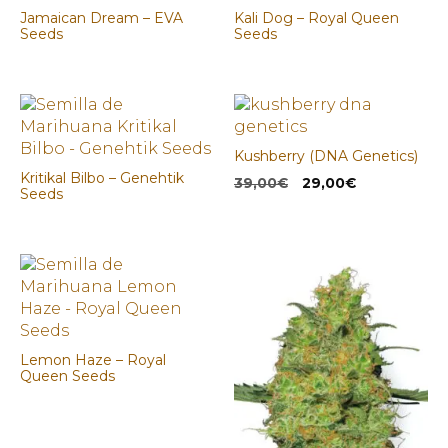
Jamaican Dream – EVA
Kali Dog – Royal Queen
Seeds
Seeds
Kushberry (DNA Genetics)
Kritikal Bilbo – Genehtik
El
El
39,00
€
29,00
€
Seeds
precio
precio
original
actual
era:
es:
39,00€.
29,00€.
Lemon Haze – Royal
Queen Seeds