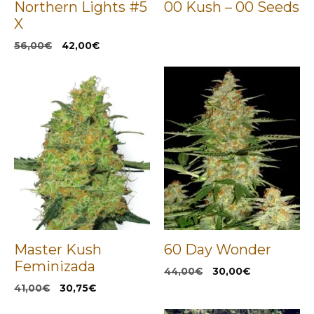
Northern Lights #5
00 Kush – 00 Seeds
X
El
El
56,00
€
42,00
€
precio
precio
original
actual
era:
es:
56,00€.
42,00€.
Master Kush
60 Day Wonder
Feminizada
El
El
44,00
€
30,00
€
precio
precio
El
El
41,00
€
30,75
€
original
actual
precio
precio
era:
es:
original
actual