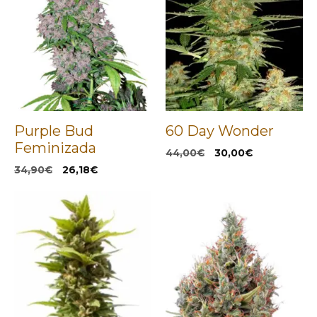
Purple Bud
60 Day Wonder
Feminizada
El
El
44,00
€
30,00
€
precio
precio
El
El
34,90
€
26,18
€
original
actual
precio
precio
era:
es:
original
actual
44,00€.
30,00€.
era:
es:
34,90€.
26,18€.