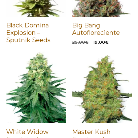
Black Domina
Big Bang
Explosion –
Autofloreciente
Sputnik Seeds
El
El
25,00
€
19,00
€
precio
precio
original
actual
era:
es:
25,00€.
19,00€.
White Widow
Master Kush