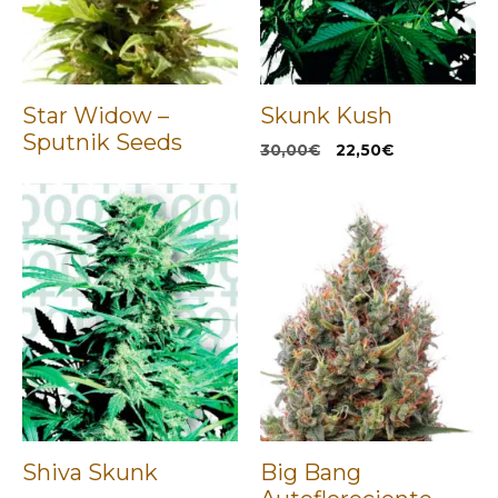
Star Widow –
Skunk Kush
Sputnik Seeds
El
El
30,00
€
22,50
€
precio
precio
original
actual
era:
es:
30,00€.
22,50€.
Shiva Skunk
Big Bang