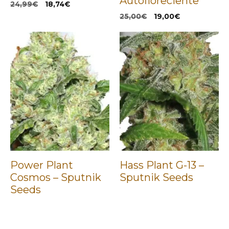
Autofloreciente
El
El
24,99
€
18,74
€
precio
precio
El
El
25,00
€
19,00
€
original
actual
precio
precio
era:
es:
original
actual
24,99€.
18,74€.
era:
es:
25,00€.
19,00€.
Power Plant
Hass Plant G-13 –
Cosmos – Sputnik
Sputnik Seeds
Seeds