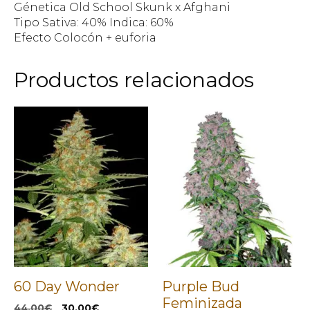
Génetica Old School Skunk x Afghani
Tipo Sativa: 40% Indica: 60%
Efecto Colocón + euforia
Productos relacionados
60 Day Wonder
Purple Bud
Feminizada
El
El
44,00
€
30,00
€