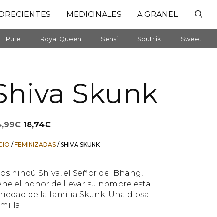
ORECIENTES
MEDICINALES
A GRANEL
Pure
Royal Queen
Sensi
Sputnik
Sweet
Shiva Skunk
El
El
4,99
€
18,74
€
precio
precio
original
actual
ICIO
/
FEMINIZADAS
/ SHIVA SKUNK
era:
es:
24,99€.
18,74€.
os hindú Shiva, el Señor del Bhang,
ene el honor de llevar su nombre esta
riedad de la familia Skunk. Una diosa
milla