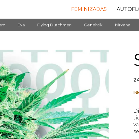
FEMINIZADAS
AUTOFL
fem
Eva
Flying Dutchmen
Genehtik
Nirvana
2
IN
Di
ti
va
se