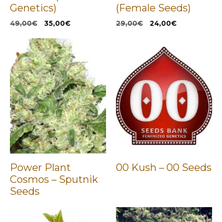
Genetics)
(Female Seeds)
El
El
El
El
49,00
€
35,00
€
29,00
€
24,00
€
precio
precio
precio
precio
original
actual
original
actual
era:
es:
era:
es:
49,00€.
35,00€.
29,00€.
24,00€.
Power Plant
00 Kush – 00 Seeds
Cosmos – Sputnik
Seeds