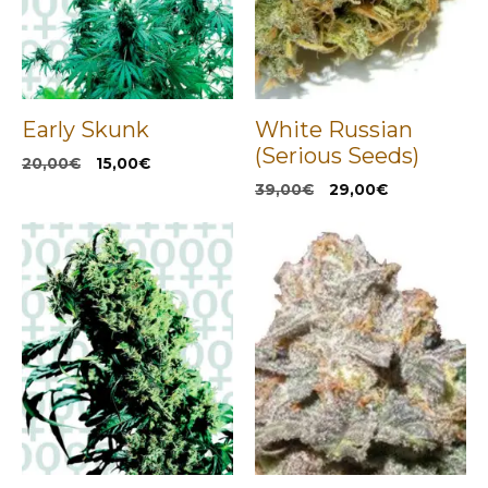
Early Skunk
White Russian
(Serious Seeds)
El
El
20,00
€
15,00
€
precio
precio
El
El
39,00
€
29,00
€
original
actual
precio
precio
era:
es:
original
actual
20,00€.
15,00€.
era:
es:
39,00€.
29,00€.