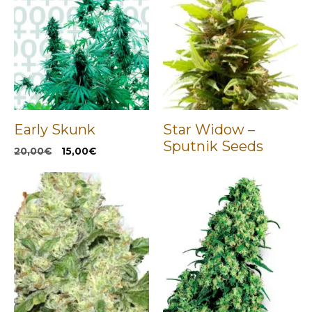
Early Skunk
Star Widow –
Sputnik Seeds
El
El
20,00
€
15,00
€
precio
precio
original
actual
era:
es:
20,00€.
15,00€.