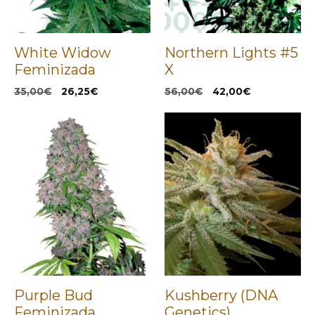
White Widow
Northern Lights #5
Feminizada
X
El
El
El
El
35,00
€
26,25
€
56,00
€
42,00
€
precio
precio
precio
precio
original
actual
original
actual
era:
es:
era:
es:
35,00€.
26,25€.
56,00€.
42,00€.
Purple Bud
Kushberry (DNA
Feminizada
Genetics)