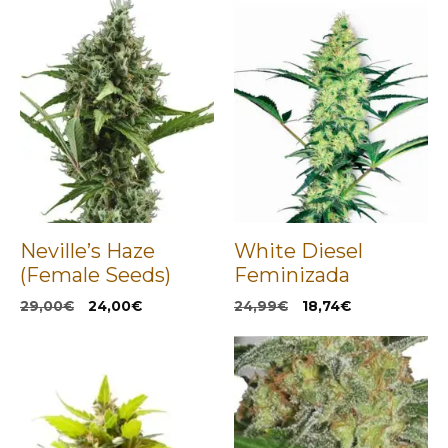
Neville’s Haze
White Diesel
(Female Seeds)
Feminizada
El
El
El
El
29,00
€
24,00
€
24,99
€
18,74
€
precio
precio
precio
precio
original
actual
original
actual
era:
es:
era:
es:
29,00€.
24,00€.
24,99€.
18,74€.