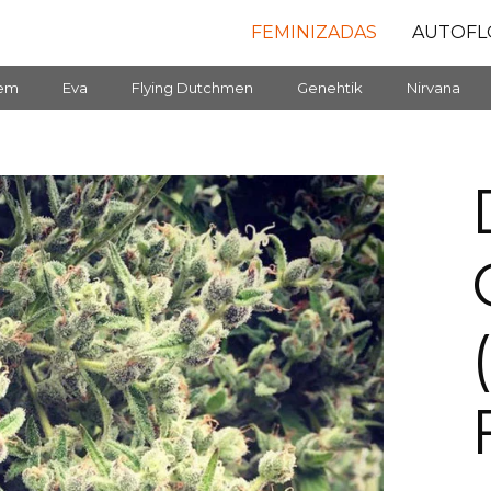
FEMINIZADAS
AUTOFL
fem
Eva
Flying Dutchmen
Genehtik
Nirvana