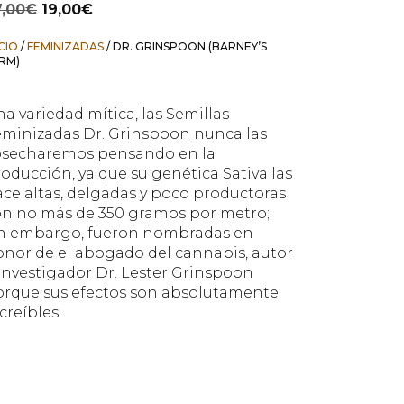
7,00
€
19,00
€
precio
precio
original
actual
ICIO
/
FEMINIZADAS
/ DR. GRINSPOON (BARNEY’S
era:
es:
RM)
27,00€.
19,00€.
a variedad mítica, las Semillas
eminizadas Dr. Grinspoon nunca las
osecharemos pensando en la
oducción, ya que su genética Sativa las
ce altas, delgadas y poco productoras
on no más de 350 gramos por metro;
in embargo, fueron nombradas en
nor de el abogado del cannabis, autor
investigador Dr. Lester Grinspoon
orque sus efectos son absolutamente
creíbles.