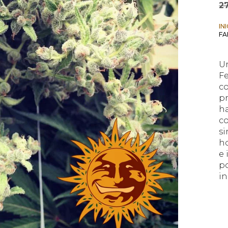
2
IN
FA
Un
F
c
pr
ha
c
s
ho
e 
p
in