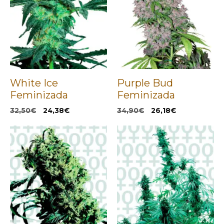
White Ice
Purple Bud
Feminizada
Feminizada
El
El
El
El
32,50
€
24,38
€
34,90
€
26,18
€
precio
precio
precio
precio
original
actual
original
actual
era:
es:
era:
es:
32,50€.
24,38€.
34,90€.
26,18€.