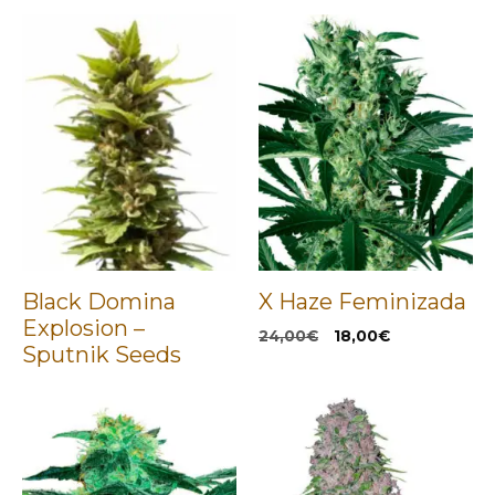
Black Domina
X Haze Feminizada
Explosion –
El
El
24,00
€
18,00
€
Sputnik Seeds
precio
precio
original
actual
era:
es:
24,00€.
18,00€.