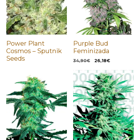
Power Plant
Purple Bud
Cosmos – Sputnik
Feminizada
Seeds
El
El
34,90
€
26,18
€
precio
precio
original
actual
era:
es:
34,90€.
26,18€.