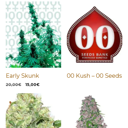
Early Skunk
00 Kush – 00 Seeds
El
El
20,00
€
15,00
€
precio
precio
original
actual
era:
es:
20,00€.
15,00€.