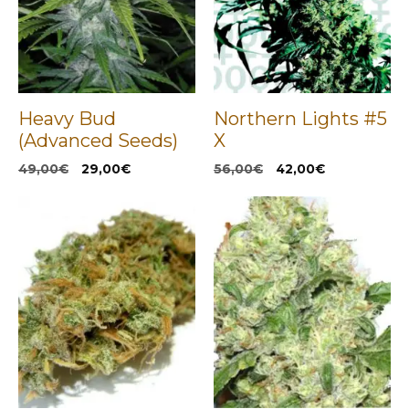
Heavy Bud
Northern Lights #5
(Advanced Seeds)
X
El
El
El
El
49,00
€
29,00
€
56,00
€
42,00
€
precio
precio
precio
precio
original
actual
original
actual
era:
es:
era:
es:
49,00€.
29,00€.
56,00€.
42,00€.