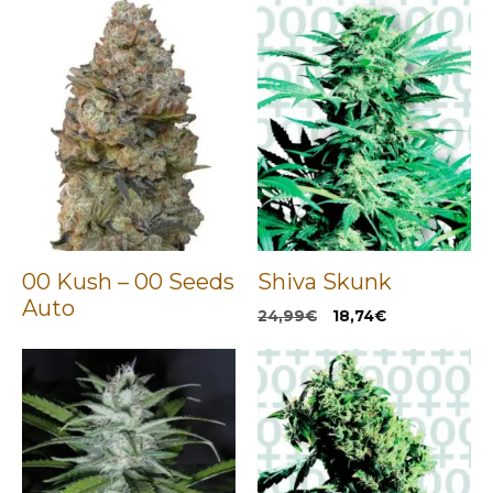
00 Kush – 00 Seeds
Shiva Skunk
Auto
El
El
24,99
€
18,74
€
precio
precio
original
actual
era:
es:
24,99€.
18,74€.