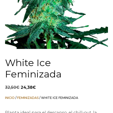
White Ice
Feminizada
El
El
32,50
€
24,38
€
precio
precio
original
actual
INICIO
/
FEMINIZADAS
/ WHITE ICE FEMINIZADA
era:
es:
32,50€.
24,38€.
Planta ideal para el descanso, el chill-out, la