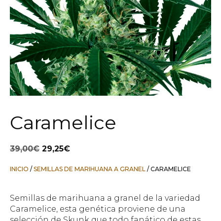
Caramelice
El
El
39,00
€
29,25
€
precio
precio
original
actual
INICIO
/
SEMILLAS DE MARIHUANA A GRANEL
/ CARAMELICE
era:
es:
39,00€.
29,25€.
Semillas de marihuana a granel de la variedad
Caramelice, esta genética proviene de una
selección de Skunk que todo fanático de estas