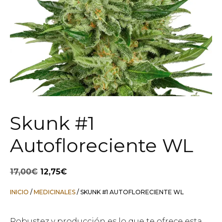
Skunk #1
Autofloreciente WL
El
El
17,00
€
12,75
€
precio
precio
original
actual
INICIO
/
MEDICINALES
/ SKUNK #1 AUTOFLORECIENTE WL
era:
es:
17,00€.
12,75€.
Robustez y producción es lo que te ofrece esta