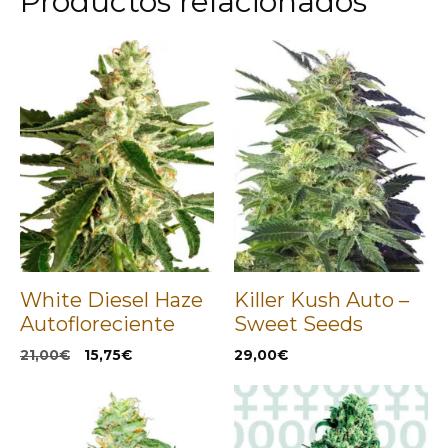
Productos relacionados
White Diesel Haze
Killer Kush Auto –
Autofloreciente
Sweet Seeds
El
El
21,00
€
15,75
€
29,00
€
precio
precio
original
actual
era:
es:
21,00€.
15,75€.