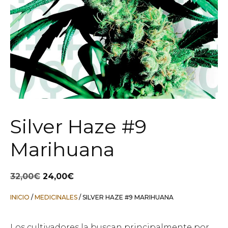
Silver Haze #9
Marihuana
El
El
32,00
€
24,00
€
precio
precio
original
actual
INICIO
/
MEDICINALES
/ SILVER HAZE #9 MARIHUANA
era:
es:
32,00€.
24,00€.
Los cultivadores la buscan principalmente por