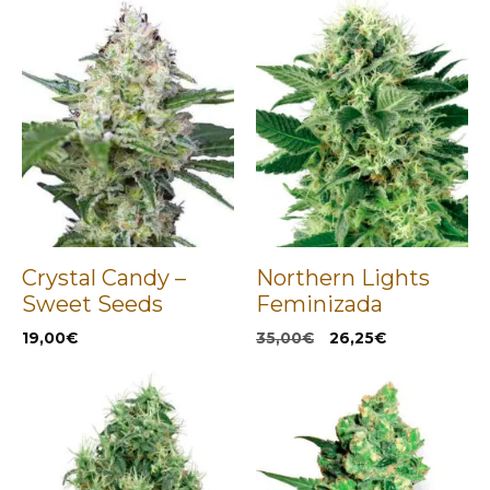
Crystal Candy –
Northern Lights
Sweet Seeds
Feminizada
El
El
19,00
€
35,00
€
26,25
€
precio
precio
original
actual
era:
es:
35,00€.
26,25€.