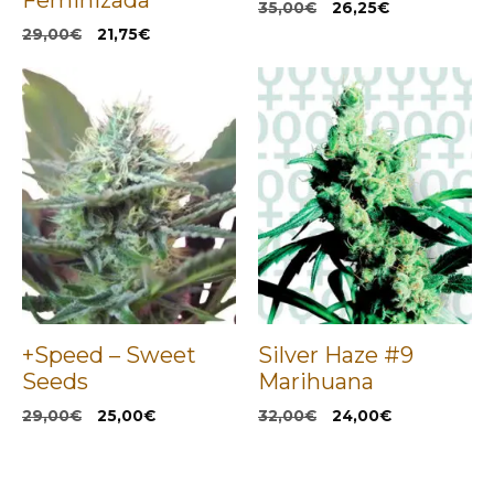
Feminizada
El
El
35,00
€
26,25
€
precio
precio
El
El
29,00
€
21,75
€
original
actual
precio
precio
era:
es:
original
actual
35,00€.
26,25€.
era:
es:
29,00€.
21,75€.
+Speed – Sweet
Silver Haze #9
Seeds
Marihuana
El
El
El
El
29,00
€
25,00
€
32,00
€
24,00
€
precio
precio
precio
precio
original
actual
original
actual
era:
es:
era:
es: