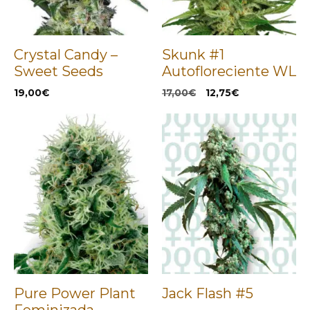
Crystal Candy –
Skunk #1
Sweet Seeds
Autofloreciente WL
El
El
19,00
€
17,00
€
12,75
€
precio
precio
original
actual
era:
es:
17,00€.
12,75€.
Pure Power Plant
Jack Flash #5