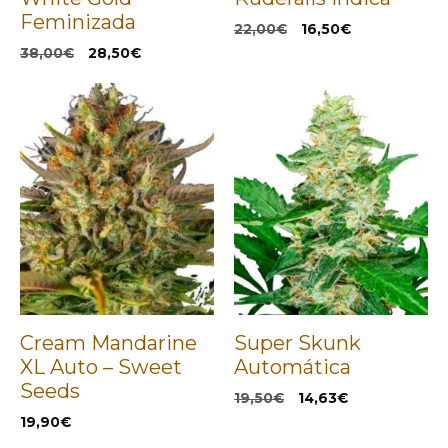
Feminizada
El
El
22,00
€
16,50
€
precio
precio
El
El
38,00
€
28,50
€
original
actual
precio
precio
era:
es:
original
actual
22,00€.
16,50€.
era:
es:
38,00€.
28,50€.
Cream Mandarine
Super Skunk
XL Auto – Sweet
Automática
Seeds
El
El
19,50
€
14,63
€
precio
precio
19,90
€
original
actual