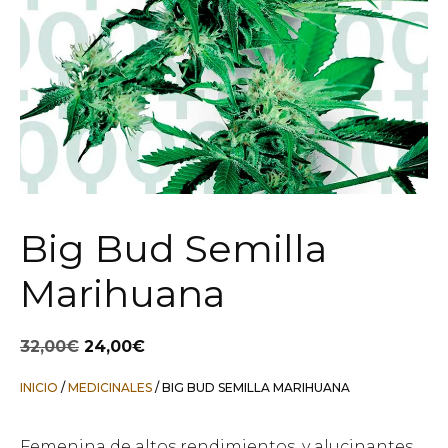
Big Bud Semilla
Marihuana
El
El
32,00
€
24,00
€
precio
precio
original
actual
INICIO
/
MEDICINALES
/ BIG BUD SEMILLA MARIHUANA
era:
es:
32,00€.
24,00€.
Femenina de altos rendimientos, y alucinantes