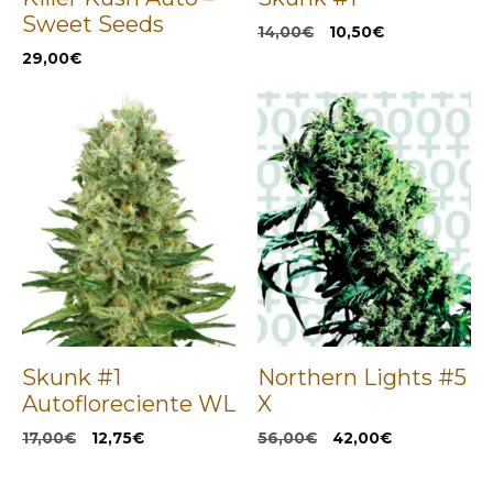
Sweet Seeds
El
El
14,00
€
10,50
€
precio
precio
29,00
€
original
actual
era:
es:
14,00€.
10,50€.
Skunk #1
Northern Lights #5
Autofloreciente WL
X
El
El
El
El
17,00
€
12,75
€
56,00
€
42,00
€
precio
precio
precio
precio
original
actual
original
actual