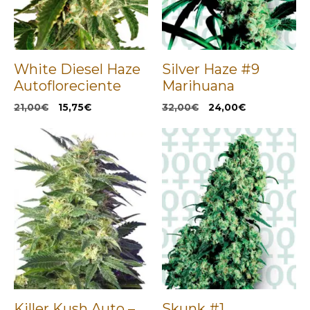
White Diesel Haze
Silver Haze #9
Autofloreciente
Marihuana
El
El
El
El
21,00
€
15,75
€
32,00
€
24,00
€
precio
precio
precio
precio
original
actual
original
actual
era:
es:
era:
es:
21,00€.
15,75€.
32,00€.
24,00€.
Killer Kush Auto –
Skunk #1