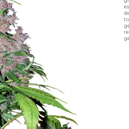
gr
es
de
to
g
r
ge