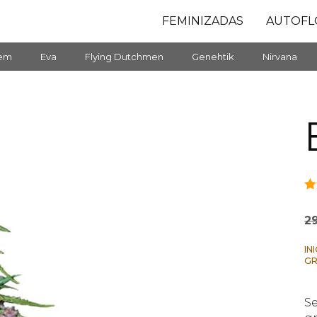
FEMINIZADAS
AUTOFL
fem
Eva
Flying Dutchmen
Genehtik
Nirvana
3.
5
2
IN
GR
Se