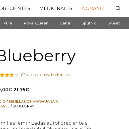
ORECIENTES
MEDICINALES
A GRANEL
Pure
Royal Queen
Sensi
Sputnik
Sweet
Blueberry
(
12
valoraciones de clientes)
58
de
El
El
9,00
€
21,75
€
precio
precio
original
actual
ICIO
/
SEMILLAS DE MARIHUANA A
era:
es:
ANEL
/ BLUEBERRY
29,00€.
21,75€.
millas feminizadas autofloreciente a