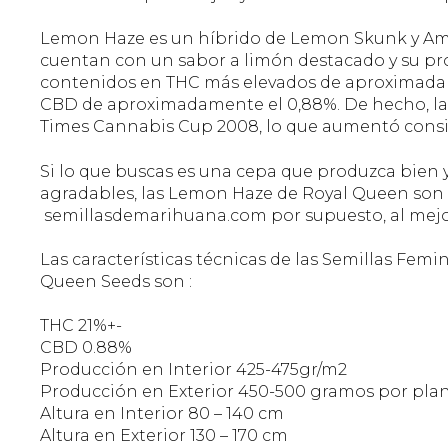
Lemon Haze es un híbrido de Lemon Skunk y Amne
cuentan con un sabor a limón destacado y su pr
contenidos en THC más elevados de aproximada
CBD de aproximadamente el 0,88%. De hecho, la
Times Cannabis Cup 2008, lo que aumentó cons
Si lo que buscas es una cepa que produzca bien 
agradables, las Lemon Haze de Royal Queen son t
semillasdemarihuana.com por supuesto, al mejo
Las características técnicas de las Semillas Fe
Queen Seeds son :
THC 21%+-
CBD 0.88%
Producción en Interior 425-475gr/m2
Producción en Exterior 450-500 gramos por pla
Altura en Interior 80 – 140 cm
Altura en Exterior 130 – 170 cm