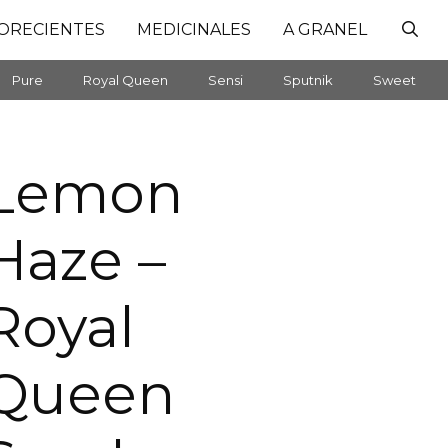
ORECIENTES
MEDICINALES
A GRANEL
Pure
Royal Queen
Sensi
Sputnik
Sweet
Lemon
Haze –
Royal
Queen