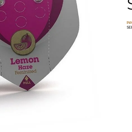
IN
SE