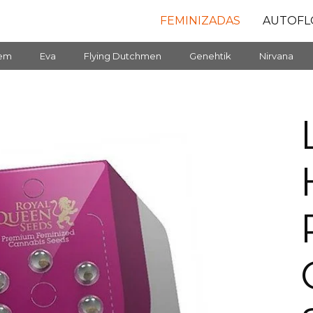
FEMINIZADAS
AUTOFL
fem
Eva
Flying Dutchmen
Genehtik
Nirvana