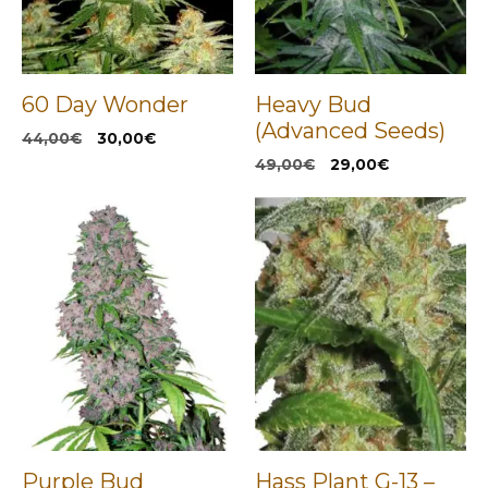
60 Day Wonder
Heavy Bud
(Advanced Seeds)
El
El
44,00
€
30,00
€
precio
precio
El
El
49,00
€
29,00
€
original
actual
precio
precio
era:
es:
original
actual
44,00€.
30,00€.
era:
es:
49,00€.
29,00€.
Purple Bud
Hass Plant G-13 –