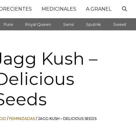
ORECIENTES
MEDICINALES
A GRANEL
Pure
Royal Queen
Sensi
Sputnik
Sweet
Jagg Kush –
Delicious
Seeds
ICIO
/
FEMINIZADAS
/ JAGG KUSH – DELICIOUS SEEDS