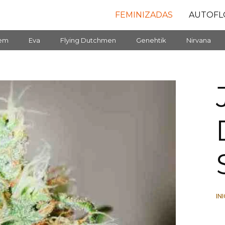
FEMINIZADAS
AUTOFL
fem
Eva
Flying Dutchmen
Genehtik
Nirvana
IN