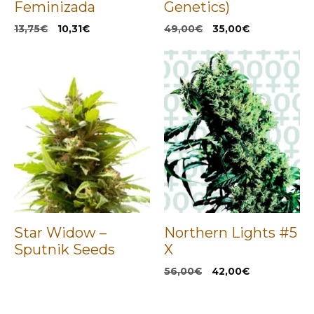
Feminizada
Genetics)
El
El
El
El
13,75
€
10,31
€
49,00
€
35,00
€
precio
precio
precio
precio
original
actual
original
actual
era:
es:
era:
es:
13,75€.
10,31€.
49,00€.
35,00€.
Star Widow –
Northern Lights #5
Sputnik Seeds
X
El
El
56,00
€
42,00
€
precio
precio
original
actual
era:
es: