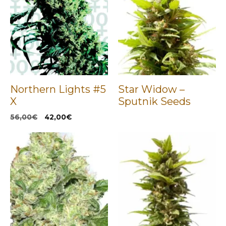
Northern Lights #5
Star Widow –
X
Sputnik Seeds
El
El
56,00
€
42,00
€
precio
precio
original
actual
era:
es:
56,00€.
42,00€.