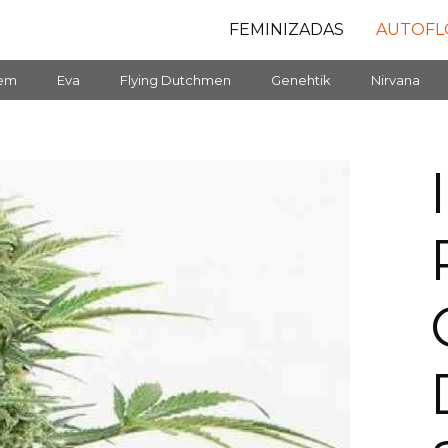
FEMINIZADAS
AUTOFL
fem
Eva
Flying Dutchmen
Genehtik
Nirvana