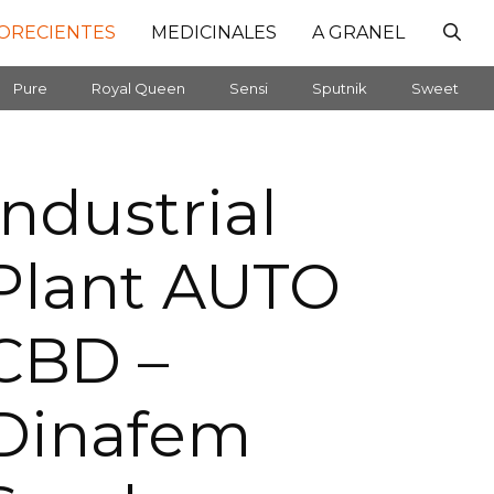
ORECIENTES
MEDICINALES
A GRANEL
Pure
Royal Queen
Sensi
Sputnik
Sweet
Industrial
Plant AUTO
CBD –
Dinafem