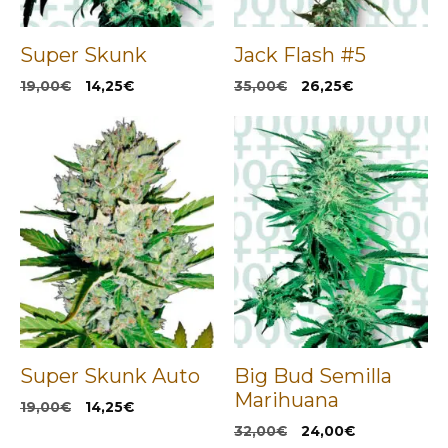
Super Skunk
Jack Flash #5
El
El
El
El
19,00
€
14,25
€
35,00
€
26,25
€
precio
precio
precio
precio
original
actual
original
actual
era:
es:
era:
es:
19,00€.
14,25€.
35,00€.
26,25€.
Super Skunk Auto
Big Bud Semilla
Marihuana
El
El
19,00
€
14,25
€
precio
precio
El
El
32,00
€
24,00
€
original
actual