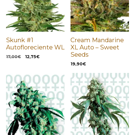
Skunk #1
Cream Mandarine
Autofloreciente WL
XL Auto – Sweet
Seeds
El
El
17,00
€
12,75
€
precio
precio
19,90
€
original
actual
era:
es:
17,00€.
12,75€.