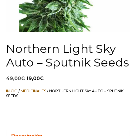
Northern Light Sky
Auto – Sputnik Seeds
El
El
49,00
€
19,00
€
precio
precio
original
actual
INICIO
/
MEDICINALES
/ NORTHERN LIGHT SKY AUTO – SPUTNIK
era:
es:
SEEDS
49,00€.
19,00€.
Descripción