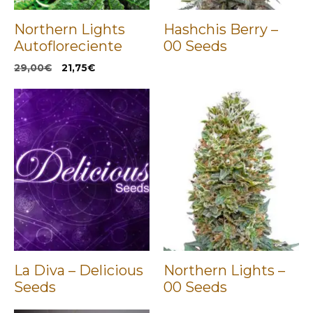
Northern Lights
Hashchis Berry –
Autofloreciente
00 Seeds
El
El
29,00
€
21,75
€
precio
precio
original
actual
era:
es:
29,00€.
21,75€.
La Diva – Delicious
Northern Lights –
Seeds
00 Seeds