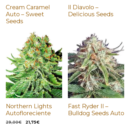
Cream Caramel
Il Diavolo –
Auto – Sweet
Delicious Seeds
Seeds
Northern Lights
Fast Ryder II –
Autofloreciente
Bulldog Seeds Auto
El
El
29,00
€
21,75
€
precio
precio