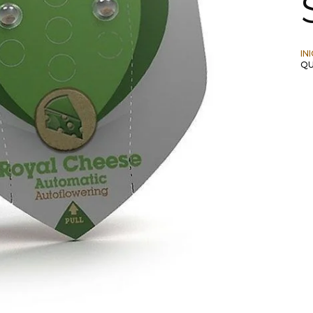
IN
QU