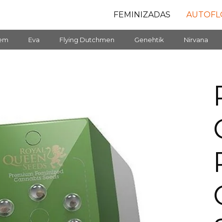
FEMINIZADAS
AUTOFL
fem
Eva
Flying Dutchmen
Genehtik
Nirvana