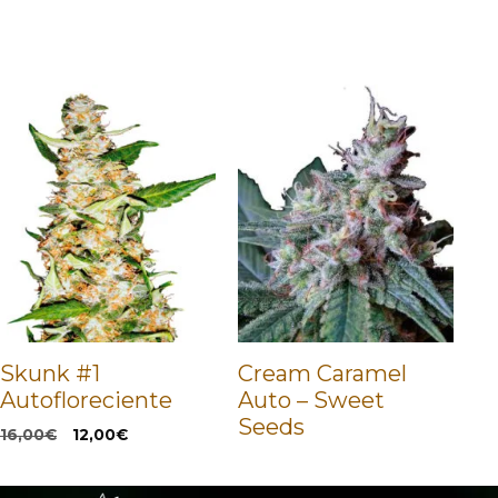
Skunk #1
Cream Caramel
Autofloreciente
Auto – Sweet
Seeds
El
El
16,00
€
12,00
€
precio
precio
original
actual
era:
es: