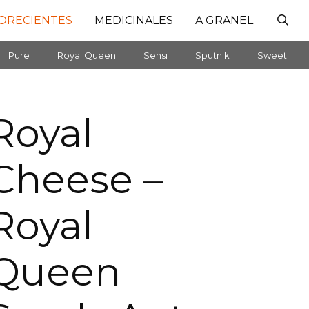
ORECIENTES
MEDICINALES
A GRANEL
Pure
Royal Queen
Sensi
Sputnik
Sweet
Royal
Cheese –
Royal
Queen