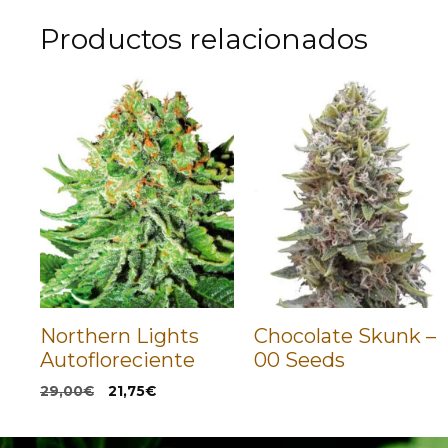
Productos relacionados
Northern Lights
Chocolate Skunk –
Autofloreciente
00 Seeds
El
El
29,00
€
21,75
€
precio
precio
original
actual
era:
es: