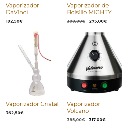
Vaporizador
Vaporizador de
DaVinci
Bolsillo MIGHTY
El
El
192,50
€
300,00
€
275,00
€
precio
precio
original
actual
era:
es:
300,00€.
275,00€.
Vaporizador Cristal
Vaporizador
Volcano
362,50
€
El
El
385,00
€
317,00
€
precio
precio