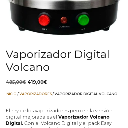
Vaporizador Digital
Volcano
El
El
485,00
€
419,00
€
precio
precio
original
actual
INICIO
/
VAPORIZADORES
/ VAPORIZADOR DIGITAL VOLCANO
era:
es:
485,00€.
419,00€.
El rey de los vaporizadores pero en la versión
digital mejorada es el
Vaporizador Volcano
Digital.
Con el Volcano Digital y el pack Easy