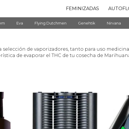
FEMINIZADAS
AUTOFL
fem
Eva
Flying Dutchmen
Genehtik
Nirvana
 selección de vaporizadores, tanto para uso medicinal
erística de evaporar el THC de tu cosecha de Marihuan