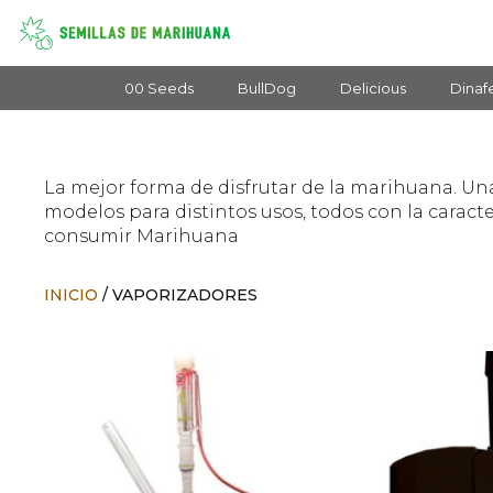
Saltar
al
contenido
00 Seeds
BullDog
Delicious
Dina
La mejor forma de disfrutar de la marihuana. Una
modelos para distintos usos, todos con la caract
consumir Marihuana
INICIO
/ VAPORIZADORES