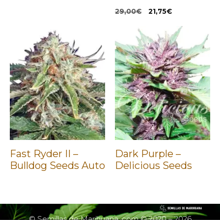
El
El
29,00
€
21,75
€
precio
precio
original
actual
era:
es:
29,00€.
21,75€.
Fast Ryder II –
Dark Purple –
Bulldog Seeds Auto
Delicious Seeds
©
Semillas de Marihuana
.com © 2020 – 2026