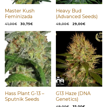
Master Kush
Heavy Bud
Feminizada
(Advanced Seeds)
El
El
El
El
41,00
€
30,75
€
49,00
€
29,00
€
precio
precio
precio
precio
original
actual
original
actual
era:
es:
era:
es:
41,00€.
30,75€.
49,00€.
29,00€.
Hass Plant G-13 –
G13 Haze (DNA
Sputnik Seeds
Genetics)
El
El
49,00
€
35,00
€