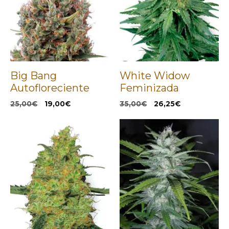
Big Bang
White Widow
Autofloreciente
Feminizada
El
El
El
El
25,00
€
19,00
€
35,00
€
26,25
€
precio
precio
precio
precio
original
actual
original
actual
era:
es:
era:
es:
25,00€.
19,00€.
35,00€.
26,25€.