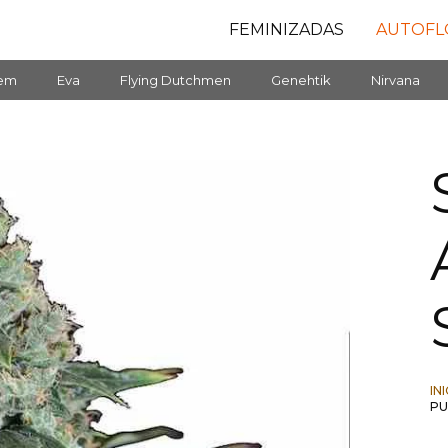
FEMINIZADAS
AUTOFL
fem
Eva
Flying Dutchmen
Genehtik
Nirvana
IN
PU