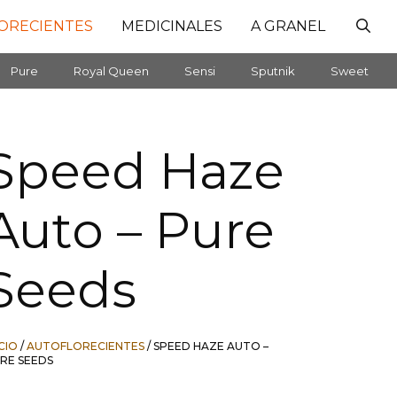
ORECIENTES
MEDICINALES
A GRANEL
Pure
Royal Queen
Sensi
Sputnik
Sweet
Speed Haze
Auto – Pure
Seeds
ICIO
/
AUTOFLORECIENTES
/ SPEED HAZE AUTO –
RE SEEDS