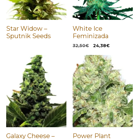
Star Widow –
White Ice
Sputnik Seeds
Feminizada
El
El
32,50
€
24,38
€
precio
precio
original
actual
era:
es:
32,50€.
24,38€.
Galaxy Cheese –
Power Plant