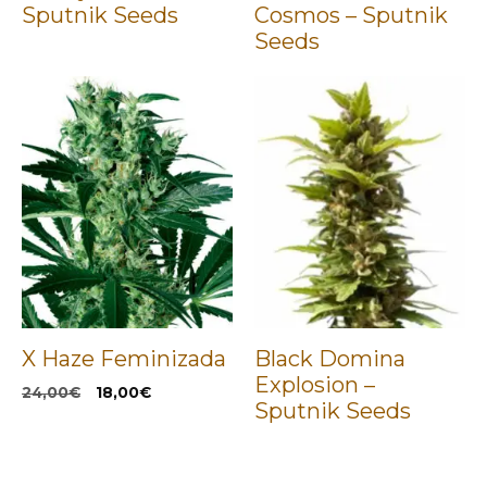
Sputnik Seeds
Cosmos – Sputnik
Seeds
X Haze Feminizada
Black Domina
Explosion –
El
El
24,00
€
18,00
€
Sputnik Seeds
precio
precio
original
actual
era:
es:
24,00€.
18,00€.