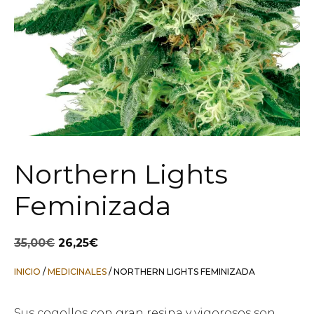
Northern Lights
Feminizada
El
El
35,00
€
26,25
€
precio
precio
original
actual
INICIO
/
MEDICINALES
/ NORTHERN LIGHTS FEMINIZADA
era:
es:
35,00€.
26,25€.
Sus cogollos con gran resina y vigorosos son