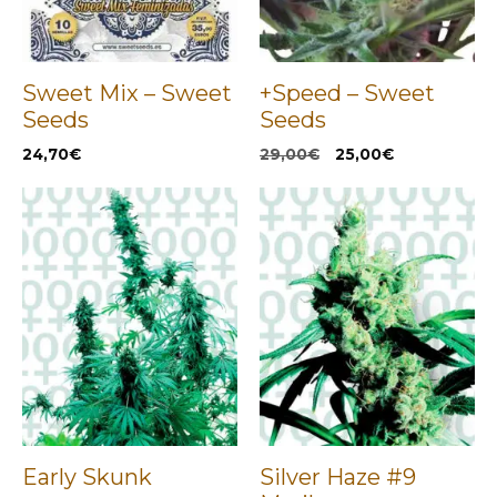
Sweet Mix – Sweet
+Speed – Sweet
Seeds
Seeds
El
El
24,70
€
29,00
€
25,00
€
precio
precio
original
actual
era:
es:
29,00€.
25,00€.
Early Skunk
Silver Haze #9