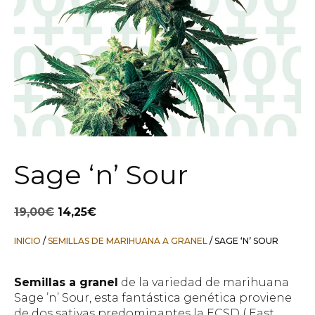
Sage ‘n’ Sour
El
El
19,00
€
14,25
€
precio
precio
original
actual
INICIO
/
SEMILLAS DE MARIHUANA A GRANEL
/ SAGE ‘N’ SOUR
era:
es:
19,00€.
14,25€.
Semillas a granel
de la variedad de marihuana
Sage ’n’ Sour, esta fantástica genética proviene
de dos sativas predominantes la ECSD ( East