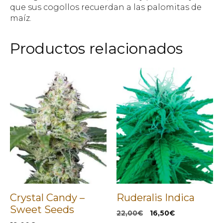
que sus cogollos recuerdan a las palomitas de
maíz.
Productos relacionados
Crystal Candy –
Ruderalis Indica
Sweet Seeds
El
El
22,00
€
16,50
€
precio
precio